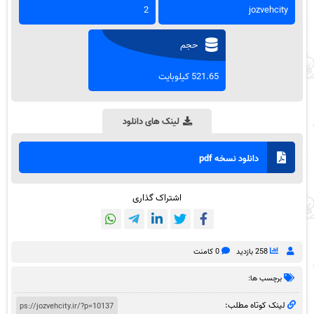
2
jozvehcity
حجم
521.65 کیلوبایت
لینک های دانلود
دانلود نسخه pdf
اشتراک گذاری
258 بازدید
0 کامنت
برچسب ها:
لینک کوتاه مطلب: