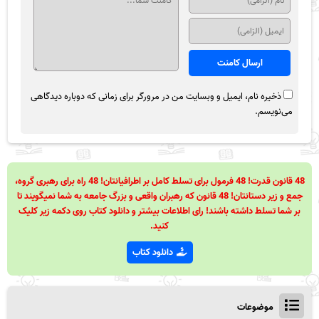
ذخیره نام، ایمیل و وبسایت من در مرورگر برای زمانی که دوباره دیدگاهی
می‌نویسم.
48 قانون قدرت! 48 فرمول برای تسلط کامل بر اطرافیانتان! 48 راه برای رهبری گروه،
جمع و زیر دستانتان! 48 قانون که رهبران واقعی و بزرگ جامعه به شما نمیگویند تا
بر شما تسلط داشته باشند! رای اطلاعات بیشتر و دانلود کتاب روی دکمه زیر کلیک
کنید.
دانلود کتاب
موضوعات