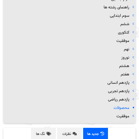
راهنمای رشته ها
سوم ابتدایی
ششم
کنکوری
موفقیت
نهم
نوروز
هشتم
هفتم
یازدهم انسانی
یازدهم تجربی
یازدهم ریاضی
محصولات
موفقیت
جدید ها
نظرات
تگ ها