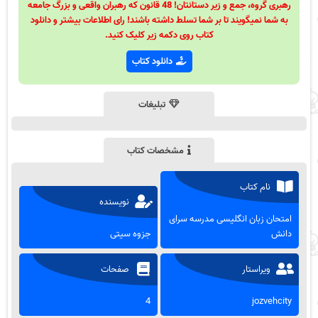
رهبری گروه، جمع و زیر دستانتان! 48 قانون که رهبران واقعی و بزرگ جامعه
به شما نمیگویند تا بر شما تسلط داشته باشند! رای اطلاعات بیشتر و دانلود
کتاب روی دکمه زیر کلیک کنید.
دانلود کتاب
تبلیغات
مشخصات کتاب
نام کتاب
نویسنده
امتحان زبان انگلیسی مدرسه سرای
دانش
جزوه سیتی
ویراستار
صفحات
4
jozvehcity