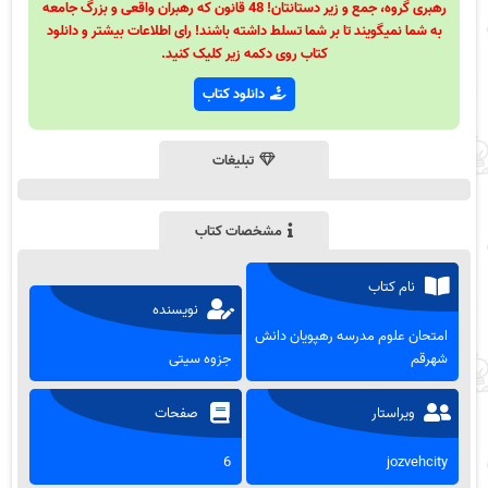
رهبری گروه، جمع و زیر دستانتان! 48 قانون که رهبران واقعی و بزرگ جامعه
به شما نمیگویند تا بر شما تسلط داشته باشند! رای اطلاعات بیشتر و دانلود
کتاب روی دکمه زیر کلیک کنید.
دانلود کتاب
تبلیغات
مشخصات کتاب
نام کتاب
نویسنده
امتحان علوم مدرسه رهپویان دانش
شهرقم
جزوه سیتی
ویراستار
صفحات
6
jozvehcity