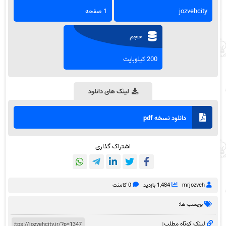
jozvehcity
1 صفحه
حجم
200 کیلوبایت
لینک های دانلود
دانلود نسخه pdf
اشتراک گذاری
mrjozveh
1,484 بازدید
0 کامنت
برچسب ها:
لینک کوتاه مطلب: