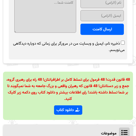
ذخیره نام، ایمیل و وبسایت من در مرورگر برای زمانی که دوباره دیدگاهی
می‌نویسم.
48 قانون قدرت! 48 فرمول برای تسلط کامل بر اطرافیانتان! 48 راه برای رهبری گروه،
جمع و زیر دستانتان! 48 قانون که رهبران واقعی و بزرگ جامعه به شما نمیگویند تا
بر شما تسلط داشته باشند! رای اطلاعات بیشتر و دانلود کتاب روی دکمه زیر کلیک
کنید.
دانلود کتاب
موضوعات