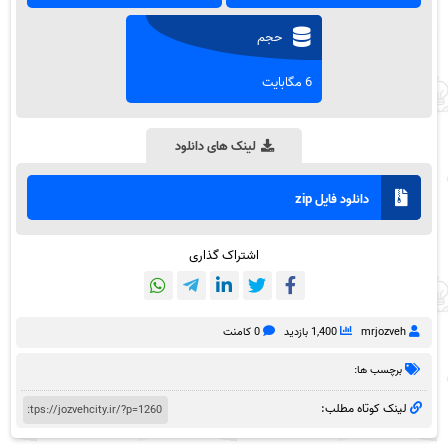
حجم
6 مگابایت
لینک های دانلود
دانلود فایل zip
اشتراک گذاری
mrjozveh
1,400 بازدید
0 کامنت
برچسب ها:
لینک کوتاه مطلب: