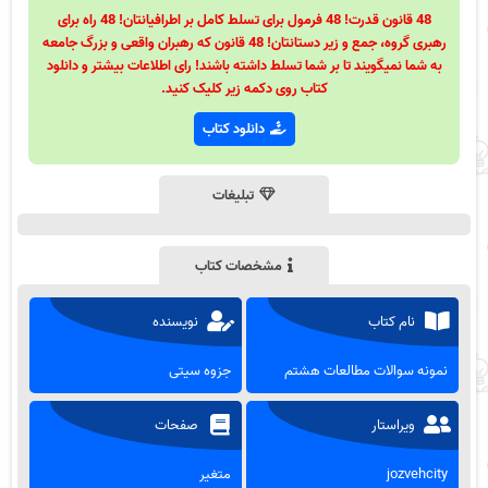
48 قانون قدرت! 48 فرمول برای تسلط کامل بر اطرافیانتان! 48 راه برای
رهبری گروه، جمع و زیر دستانتان! 48 قانون که رهبران واقعی و بزرگ جامعه
به شما نمیگویند تا بر شما تسلط داشته باشند! رای اطلاعات بیشتر و دانلود
کتاب روی دکمه زیر کلیک کنید.
دانلود کتاب
تبلیغات
مشخصات کتاب
نام کتاب
نویسنده
نمونه سوالات مطالعات هشتم
جزوه سیتی
ویراستار
صفحات
jozvehcity
متغیر