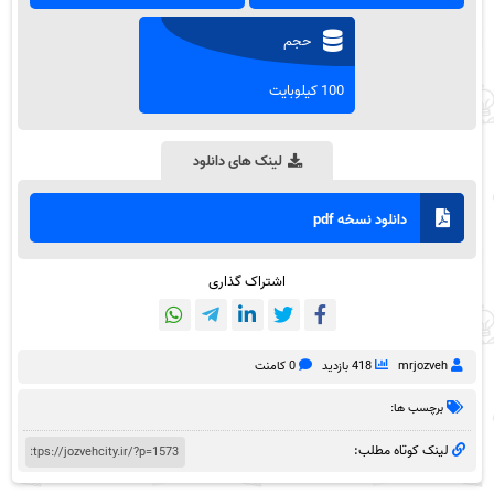
حجم
100 کیلوبایت
لینک های دانلود
دانلود نسخه pdf
اشتراک گذاری
mrjozveh
418 بازدید
0 کامنت
برچسب ها:
لینک کوتاه مطلب: