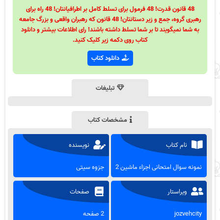
48 قانون قدرت! 48 فرمول برای تسلط کامل بر اطرافیانتان! 48 راه برای
رهبری گروه، جمع و زیر دستانتان! 48 قانون که رهبران واقعی و بزرگ جامعه
به شما نمیگویند تا بر شما تسلط داشته باشند! رای اطلاعات بیشتر و دانلود
کتاب روی دکمه زیر کلیک کنید.
دانلود کتاب
تبلیغات
مشخصات کتاب
نام کتاب
نویسنده
نمونه سوال امتحانی اجزاء ماشین 2
جزوه سیتی
ویراستار
صفحات
jozvehcity
2 صفحه