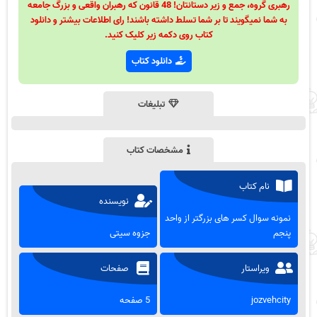
رهبری گروه، جمع و زیر دستانتان! 48 قانون که رهبران واقعی و بزرگ جامعه
به شما نمیگویند تا بر شما تسلط داشته باشند! رای اطلاعات بیشتر و دانلود
کتاب روی دکمه زیر کلیک کنید.
دانلود کتاب
تبلیغات
مشخصات کتاب
نام کتاب
نویسنده
نمونه سوال کسر های بزرگتر از واحد
پنجم
جزوه سیتی
ویراستار
صفحات
jozvehcity
5 صفحه