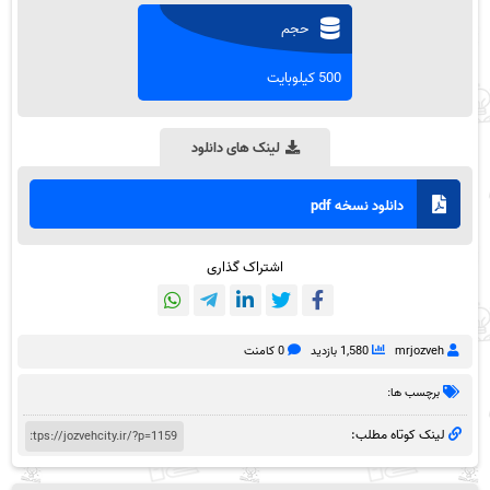
حجم
500 کیلوبایت
لینک های دانلود
دانلود نسخه pdf
اشتراک گذاری
mrjozveh
1,580 بازدید
0 کامنت
برچسب ها:
لینک کوتاه مطلب: