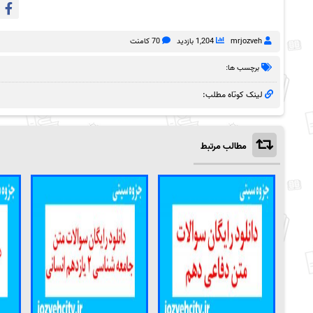
mrjozveh
1,204 بازدید
70 کامنت
برچسب ها:
لینک کوتاه مطلب:
مطالب مرتبط