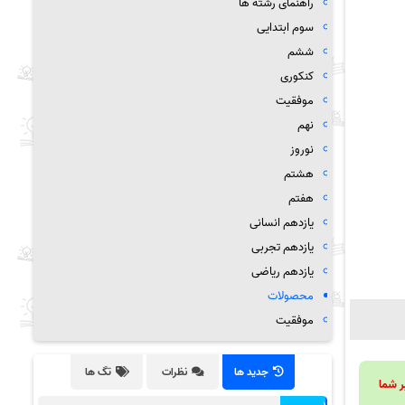
راهنمای رشته ها
سوم ابتدایی
ششم
کنکوری
موفقیت
نهم
نوروز
هشتم
هفتم
یازدهم انسانی
یازدهم تجربی
یازدهم ریاضی
محصولات
موفقیت
جدید ها
نظرات
تگ ها
ویند تا بر شما