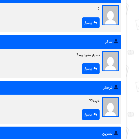
?
پاسخ
ساغر
بسیار مفید بود?
پاسخ
فرحناز
خوبه??
پاسخ
نسرین