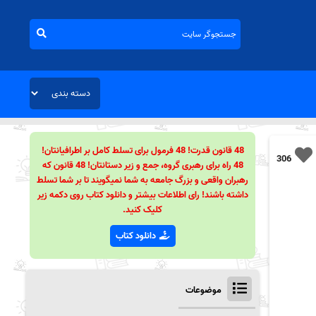
48 قانون قدرت! 48 فرمول برای تسلط کامل بر اطرافیانتان!
306
48 راه برای رهبری گروه، جمع و زیر دستانتان! 48 قانون که
رهبران واقعی و بزرگ جامعه به شما نمیگویند تا بر شما تسلط
داشته باشند! رای اطلاعات بیشتر و دانلود کتاب روی دکمه زیر
کلیک کنید.
دانلود کتاب
موضوعات