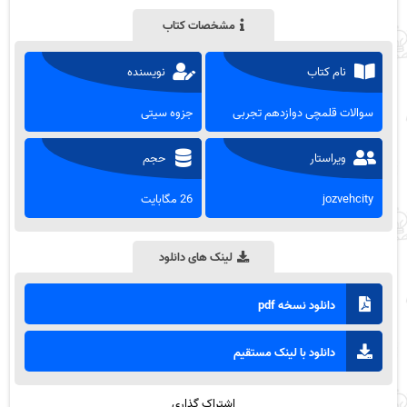
مشخصات کتاب
نام کتاب
نویسنده
سوالات قلمچی دوازدهم تجربی
جزوه سیتی
ویراستار
حجم
jozvehcity
26 مگابایت
لینک های دانلود
دانلود نسخه pdf
دانلود با لینک مستقیم
اشتراک گذاری