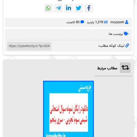
mrjozveh
1,378 بازدید
80 کامنت
برچسب ها:
لینک کوتاه مطلب:
مطالب مرتبط