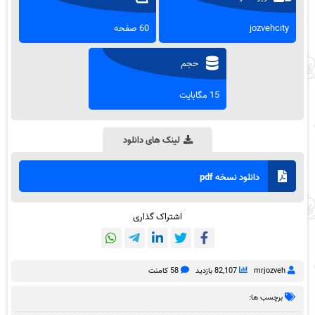
jozvehcity
60 صفحه
حجم
15 مگابایت
لینک های دانلود
دانلود نسخه pdf
اشتراک گذاری
mrjozveh
82,107 بازدید
58 کامنت
برچسب ها: