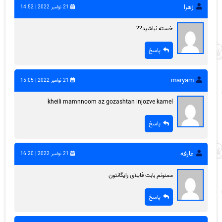
زهرا
21 نوامبر 2022 | 14:52
خسته نباشید??
پاسخ
maryam
21 نوامبر 2022 | 15:05
kheili mamnnoom az gozashtan injozve kamel
پاسخ
عارفه
21 نوامبر 2022 | 16:20
ممنونم بابت فایلای رایگانتون
پاسخ