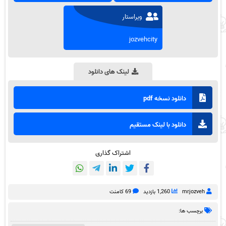
ویراستار
jozvehcity
لینک های دانلود
دانلود نسخه pdf
دانلود با لینک مستقیم
اشتراک گذاری
mrjozveh
1,260 بازدید
69 کامنت
برچسب ها: