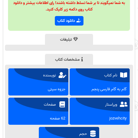
به شما نمیگویند تا بر شما تسلط داشته باشند! رای اطلاعات بیشتر و دانلود
کتاب روی دکمه زیر کلیک کنید.
دانلود کتاب
تبلیغات
مشخصات کتاب
نام کتاب
نویسنده
گام به گام فارسی پنجم
جزوه سیتی
ویراستار
صفحات
jozvehcity
62 صفحه
حجم