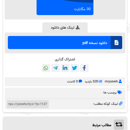
30 مگابایت
لینک های دانلود
دانلود نسخه pdf
اشتراک گذاری
mrjozveh
528 بازدید
0 کامنت
برچسب ها:
لینک کوتاه مطلب:
مطالب مرتبط