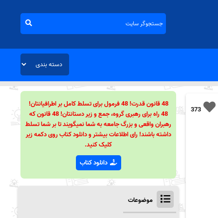
48 قانون قدرت! 48 فرمول برای تسلط کامل بر اطرافیانتان!
373
48 راه برای رهبری گروه، جمع و زیر دستانتان! 48 قانون که
رهبران واقعی و بزرگ جامعه به شما نمیگویند تا بر شما تسلط
داشته باشند! رای اطلاعات بیشتر و دانلود کتاب روی دکمه زیر
کلیک کنید.
دانلود کتاب
موضوعات