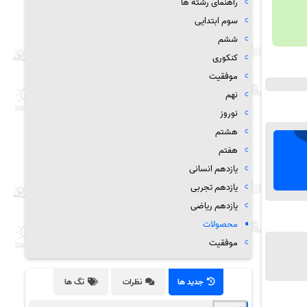
راهنمای رشته ها
سوم ابتدایی
ششم
کنکوری
موفقیت
نهم
نوروز
هشتم
هفتم
یازدهم انسانی
یازدهم تجربی
یازدهم ریاضی
محصولات
موفقیت
جدید ها
نظرات
تگ ها