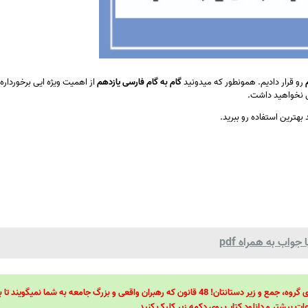
م
رو قرار دادیم. همونطور که میدونید
گام به گام فارسی یازدهم
از اهمیت ویژه ایی برخورداره 
لی نخواهید داشت.
د بهترین استفاده رو ببرید.
واب به همراه pdf
48 قانون قدرت! 48 فرمول برای تسلط کامل بر اطرافیانتان! 48 راه برای رهبری گروه، جمع و زیر دستانتان! 48 قانون که رهبران واقعی و بزرگ جامعه به شما نمیگ
ات بیشتر و دانلود کتاب روی دکمه زیر کلیک کنید.