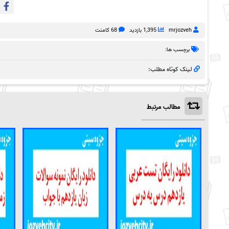
mrjozveh
1,395 بازدید
68 کامنت
برچسب ها:
لینک کوتاه مطلب:
مطالب مرتبط