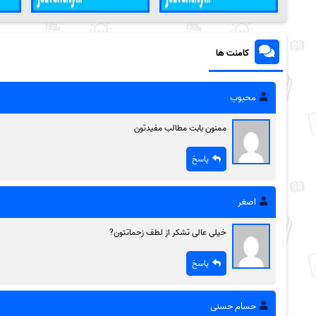
کامنت ها
محبوب
ممنون بابت مطالب مفیدتون
پاسخ
اصغر
خیلی عالی تشکر از لطف زحماتتون?
پاسخ
حسام حسنی