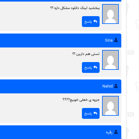
ببخشید لینک دانلود مشکل داره ؟؟
پاسخ
Sina
تستی هم دارین ؟؟
پاسخ
Nahid
جزوه ی خعلی خوبیع????
پاسخ
رقیه