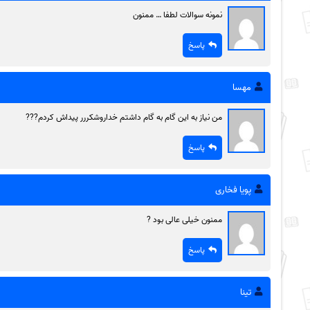
نمونه سوالات لطفا … ممنون
پاسخ
مهسا
من نیاز به این گام به گام داشتم خداروشکررر پیداش کردم???
پاسخ
پویا فخاری
ممنون خیلی عالی بود ?
پاسخ
تینا