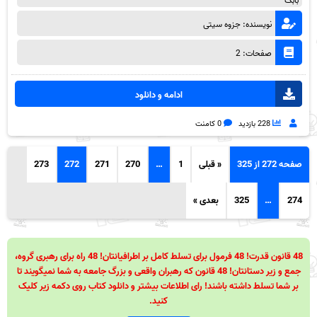
بابک
نویسنده: جزوه سیتی
صفحات: 2
ادامه و دانلود
228 بازدید
0 کامنت
صفحه 272 از 325
« قبلی
1
…
270
271
272
273
274
…
325
بعدی »
48 قانون قدرت! 48 فرمول برای تسلط کامل بر اطرافیانتان! 48 راه برای رهبری گروه،
جمع و زیر دستانتان! 48 قانون که رهبران واقعی و بزرگ جامعه به شما نمیگویند تا
بر شما تسلط داشته باشند! رای اطلاعات بیشتر و دانلود کتاب روی دکمه زیر کلیک
کنید.