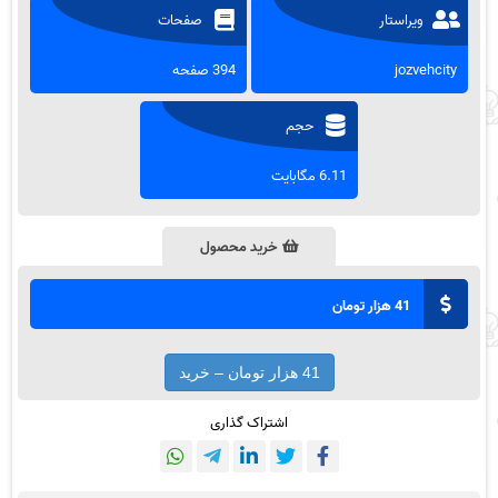
ویراستار
صفحات
jozvehcity
394 صفحه
حجم
6.11 مگابایت
خرید محصول
41 هزار تومان
41 هزار تومان – خرید
اشتراک گذاری