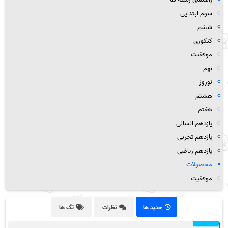
سوم ابتدایی
ششم
کنکوری
موفقیت
نهم
نوروز
هشتم
هفتم
یازدهم انسانی
یازدهم تجربی
یازدهم ریاضی
محصولات
موفقیت
جدید ها
نظرات
تگ ها