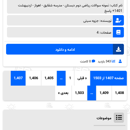
نام کتاب: نمونه سوالات ریاضی دوم دبستان - مدرسه شقایق - اهواز - اردیبهشت
1401+ پاسخ
نویسنده: جزوه سیتی
صفحات: 4
ادامه و دانلود
343 بازدید
0 کامنت
صفحه 1407 از 1503
« قبلی
1
…
1,405
1,406
1,407
1,408
1,409
…
1,503
بعدی »
موضوعات