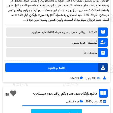
خودش رو در راستای کمک به دانش اموزان، دانشجویان و تمامی افراد محصل در
زمینه ها و رشته های مختلف کرده و با قرار دادن جزوه و نمونه سوالات و فایل های
راهنما قصد کمک به این عزیزان را دارد. در این پست سری نود و چهارم ریاضی دوم
دبستان- خرداد1401- خرد اصفهان به همراه pdf به صورت رایگان قرار داده شده
است. شما عزیزان میتونید از قسمت پایین همین پست سری نود و ...
نام کتاب: ریاضی دوم دبستان- خرداد1401- خرد اصفهان
نویسنده: جزوه سیتی
صفحات: 3
ادامه و دانلود
408 بازدید
0 کامنت
دانلود رایگان سری صد و یکم ریاضی دوم دبستان به
58
همراه pdf
22 مارس 2023
دوم ابتدایی