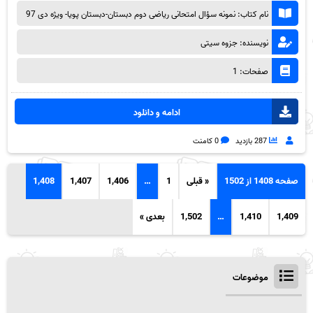
نام کتاب: نمونه سؤال امتحانی ریاضی دوم دبستان-دبستان پویا- ویژه دی 97
نویسنده: جزوه سیتی
صفحات: 1
ادامه و دانلود
287 بازدید
0 کامنت
صفحه 1408 از 1502
« قبلی
1
…
1,406
1,407
1,408
1,409
1,410
…
1,502
بعدی »
موضوعات