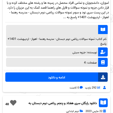
اموزان، دانشجویان و تمامی افراد محصل در زمینه ها و رشته های مختلف کرده و با
قرار دادن جزوه و نمونه سوالات و فایل های راهنما قصد کمک به این عزیزان را دارد.
در این پست سری نود و سوم نمونه سوالات ریاضی دوم دبستان - مدرسه رهنما -
اهواز - اردیبهشت 1401+ پاسخ به ...
نام کتاب: نمونه سوالات ریاضی دوم دبستان - مدرسه رهنما - اهواز - اردیبهشت 1401+
پاسخ
نویسنده: جزوه سیتی
صفحات: 4
ادامه و دانلود
292 بازدید
0 کامنت
دانلود رایگان سری هفتاد و پنجم ریاضی دوم دبستان به
48
همراه pdf
22 مارس 2023
دوم ابتدایی