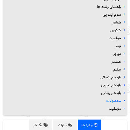
راهنمای رشته ها
سوم ابتدایی
ششم
کنکوری
موفقیت
نهم
نوروز
هشتم
هفتم
یازدهم انسانی
یازدهم تجربی
یازدهم ریاضی
محصولات
موفقیت
جدید ها
نظرات
تگ ها