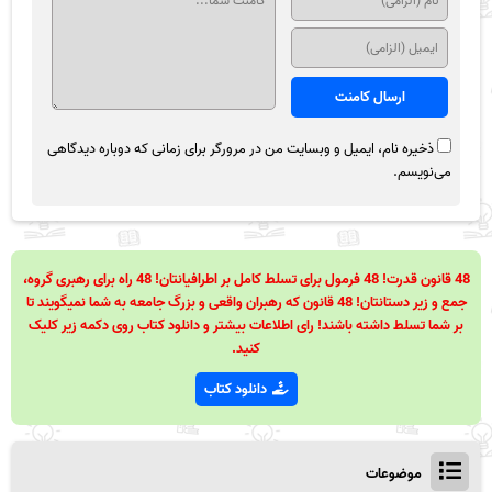
ذخیره نام، ایمیل و وبسایت من در مرورگر برای زمانی که دوباره دیدگاهی
می‌نویسم.
48 قانون قدرت! 48 فرمول برای تسلط کامل بر اطرافیانتان! 48 راه برای رهبری گروه،
جمع و زیر دستانتان! 48 قانون که رهبران واقعی و بزرگ جامعه به شما نمیگویند تا
بر شما تسلط داشته باشند! رای اطلاعات بیشتر و دانلود کتاب روی دکمه زیر کلیک
کنید.
دانلود کتاب
موضوعات