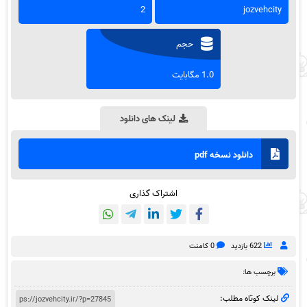
2
jozvehcity
حجم
1.0 مگابایت
لینک های دانلود
دانلود نسخه pdf
اشتراک گذاری
622 بازدید
0 کامنت
برچسب ها:
لینک کوتاه مطلب: