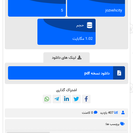
5
jozvehcity
حجم
1.02 مگابایت
لینک های دانلود
دانلود نسخه pdf
اشتراک گذاری
407 بازدید
0 کامنت
برچسب ها: