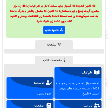
48 قانون قدرت! 48 فرمول برای تسلط کامل بر اطرافیانتان! 48 راه برای
رهبری گروه، جمع و زیر دستانتان! 48 قانون که رهبران واقعی و بزرگ جامعه
به شما نمیگویند تا بر شما تسلط داشته باشند! رای اطلاعات بیشتر و دانلود
کتاب روی دکمه زیر کلیک کنید.
دانلود کتاب
تبلیغات
مشخصات کتاب
نام کتاب
نویسنده
نمونه سوال امتحانی فارسی -دی ماه
1401 -مدرسه اندیشه های شریف
-رشت + پاسخ
جزوه سیتی
ویراستار
صفحات