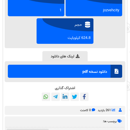
1
jozvehcity
حجم
624.8 کیلوبایت
لینک های دانلود
دانلود نسخه pdf
اشتراک گذاری
261 بازدید
0 کامنت
برچسب ها: