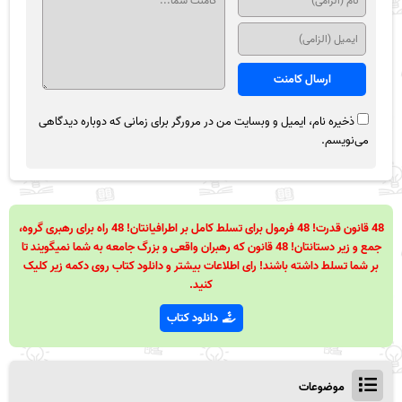
ذخیره نام، ایمیل و وبسایت من در مرورگر برای زمانی که دوباره دیدگاهی
می‌نویسم.
48 قانون قدرت! 48 فرمول برای تسلط کامل بر اطرافیانتان! 48 راه برای رهبری گروه،
جمع و زیر دستانتان! 48 قانون که رهبران واقعی و بزرگ جامعه به شما نمیگویند تا
بر شما تسلط داشته باشند! رای اطلاعات بیشتر و دانلود کتاب روی دکمه زیر کلیک
کنید.
دانلود کتاب
موضوعات