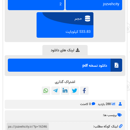
2
jozvehcity
حجم
533.83 کیلوبایت
لینک های دانلود
دانلود نسخه pdf
اشتراک گذاری
288 بازدید
0 کامنت
برچسب ها:
لینک کوتاه مطلب: