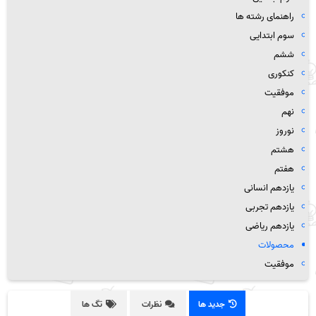
راهنمای رشته ها
سوم ابتدایی
ششم
کنکوری
موفقیت
نهم
نوروز
هشتم
هفتم
یازدهم انسانی
یازدهم تجربی
یازدهم ریاضی
محصولات
موفقیت
جدید ها
نظرات
تگ ها