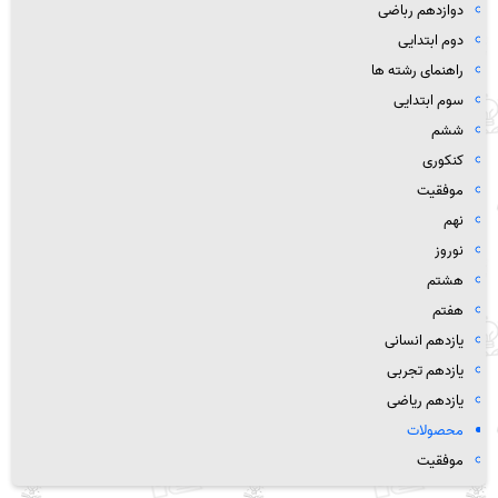
دوازدهم رباضی
دوم ابتدایی
راهنمای رشته ها
سوم ابتدایی
ششم
کنکوری
موفقیت
نهم
نوروز
هشتم
هفتم
یازدهم انسانی
یازدهم تجربی
یازدهم ریاضی
محصولات
موفقیت