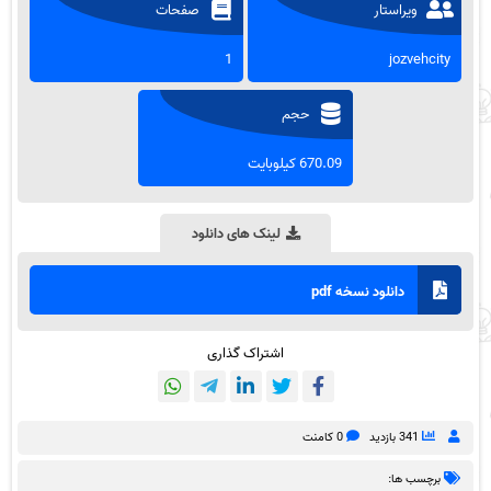
ویراستار
صفحات
1
jozvehcity
حجم
670.09 کیلوبایت
لینک های دانلود
دانلود نسخه pdf
اشتراک گذاری
341 بازدید
0 کامنت
برچسب ها: