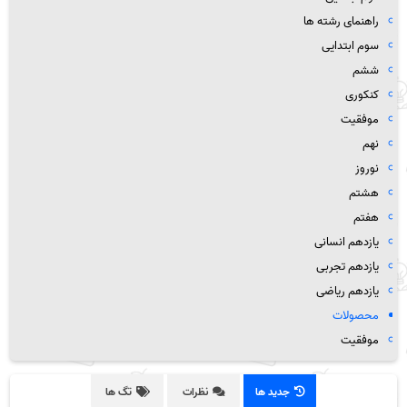
راهنمای رشته ها
سوم ابتدایی
ششم
کنکوری
موفقیت
نهم
نوروز
هشتم
هفتم
یازدهم انسانی
یازدهم تجربی
یازدهم ریاضی
محصولات
موفقیت
جدید ها
نظرات
تگ ها