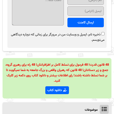
ذخیره نام، ایمیل و وبسایت من در مرورگر برای زمانی که دوباره دیدگاهی
می‌نویسم.
48 قانون قدرت! 48 فرمول برای تسلط کامل بر اطرافیانتان! 48 راه برای رهبری گروه،
جمع و زیر دستانتان! 48 قانون که رهبران واقعی و بزرگ جامعه به شما نمیگویند تا
بر شما تسلط داشته باشند! رای اطلاعات بیشتر و دانلود کتاب روی دکمه زیر کلیک
کنید.
دانلود کتاب
موضوعات