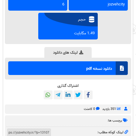
6
jozvehcity
حجم
1.49 مگابایت
لینک های دانلود
دانلود نسخه pdf
اشتراک گذاری
351 بازدید
0 کامنت
برچسب ها:
لینک کوتاه مطلب: