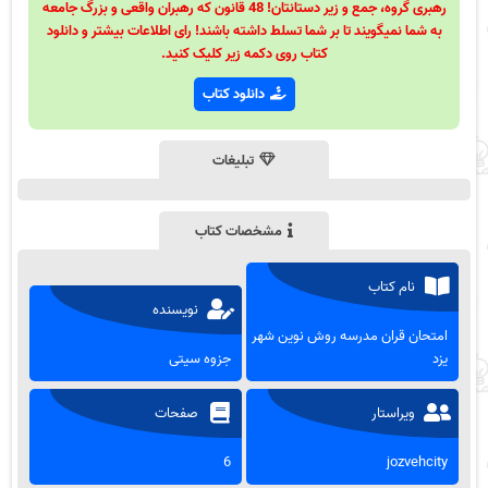
رهبری گروه، جمع و زیر دستانتان! 48 قانون که رهبران واقعی و بزرگ جامعه
به شما نمیگویند تا بر شما تسلط داشته باشند! رای اطلاعات بیشتر و دانلود
کتاب روی دکمه زیر کلیک کنید.
دانلود کتاب
تبلیغات
مشخصات کتاب
نام کتاب
نویسنده
امتحان قران مدرسه روش نوین شهر
یزد
جزوه سیتی
ویراستار
صفحات
6
jozvehcity