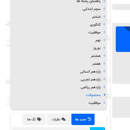
راهنمای رشته ها
سوم ابتدایی
ششم
کنکوری
موفقیت
نهم
نوروز
هشتم
هفتم
یازدهم انسانی
یازدهم تجربی
یازدهم ریاضی
محصولات
موفقیت
جدید ها
نظرات
تگ ها