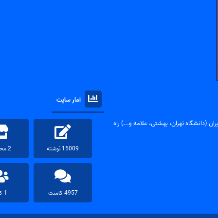
آمار سایت
ان (دانشگاه تهران، بهشتی، علامه و...) راه
15009 نوشته
2 محصول
4957 کامنت
1 کاربر