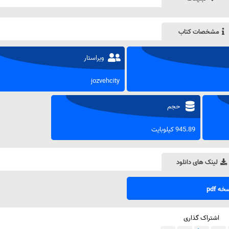
مشخصات کتاب
ویراستار
jozvehcity
حجم
945.89 کیلوبایت
لینک های دانلود
ه pdf
اشتراک گذاری