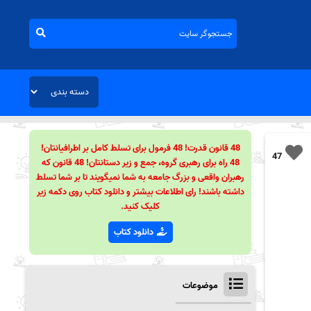
48 قانون قدرت! 48 فرمول برای تسلط کامل بر اطرافیانتان!
47
48 راه برای رهبری گروه، جمع و زیر دستانتان! 48 قانون که
رهبران واقعی و بزرگ جامعه به شما نمیگویند تا بر شما تسلط
داشته باشند! رای اطلاعات بیشتر و دانلود کتاب روی دکمه زیر
کلیک کنید.
دانلود کتاب
موضوعات